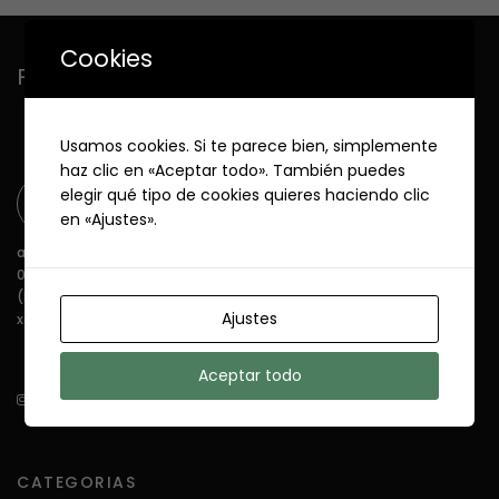
Cookies
FarmaTorres
cuidamos de ti
Usamos cookies. Si te parece bien, simplemente
haz clic en «Aceptar todo». También puedes
elegir qué tipo de cookies quieres haciendo clic
en «Ajustes».
avda. de La Fontana 18
03738 Jávea - Alicante
(Frente Club de Tenis)
Ajustes
xabia@farmatorres.net
Aceptar todo
CATEGORIAS