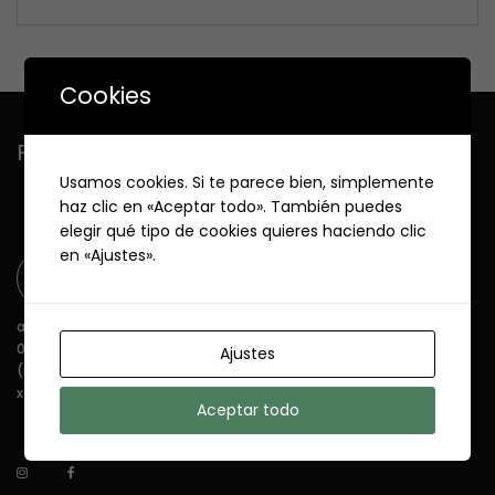
Cookies
FarmaTorres
Usamos cookies. Si te parece bien, simplemente
cuidamos de ti
haz clic en «Aceptar todo». También puedes
elegir qué tipo de cookies quieres haciendo clic
en «Ajustes».
avda. de La Fontana 18
03738 Jávea - Alicante
Ajustes
(Frente Club de Tenis)
xabia@farmatorres.net
Aceptar todo