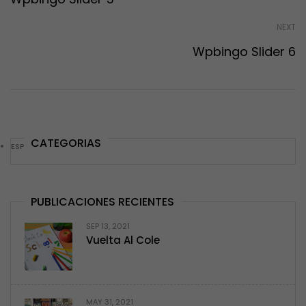
NEXT
Wpbingo Slider 6
CATEGORIAS
ESPACIO SALUD
(2)
PUBLICACIONES RECIENTES
SEP 13, 2021
Vuelta Al Cole
MAY 31, 2021